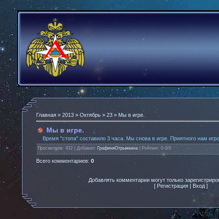
Главная
»
2013
»
Октябрь
»
23
» Мы в игре.
Мы в игре.
Время "стопа" составило 3 часа. Мы снова в игре. Приятного нам игро
Просмотров
: 432 |
Добавил
:
ГрафиняОтрыжкина
|
Рейтинг
:
0.0
/
0
Всего комментариев
:
0
Добавлять комментарии могут только зарегистриро
[
Регистрация
|
Вход
]