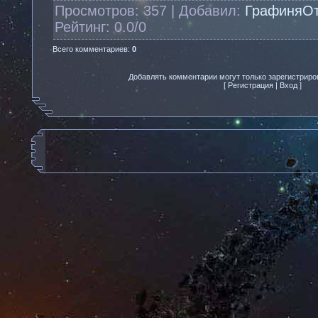
Просмотров
: 357 |
Добавил
:
ГрафиняО
Рейтинг
:
0.0
/
0
Всего комментариев
:
0
Добавлять комментарии могут только зарегистриро
[
Регистрация
|
Вход
]