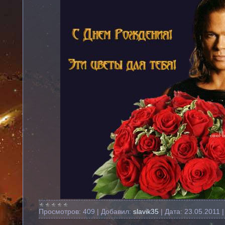
Просмотров:
409
|
Добавил:
slavik35
|
Дата:
23.05.2011