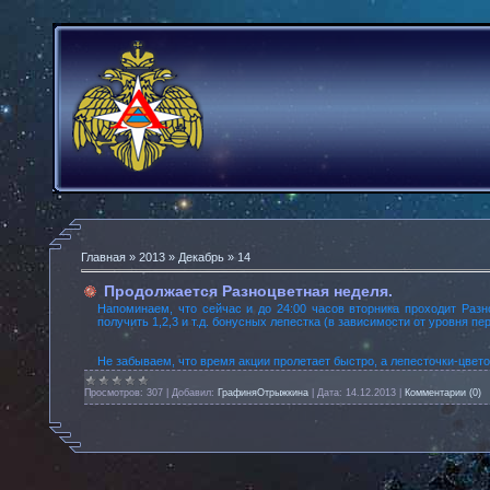
Главная
»
2013
»
Декабрь
»
14
Продолжается Разноцветная неделя.
Напоминаем, что сейчас и до 24:00 часов вторника проходит Раз
получить 1,2,3 и т.д. бонусных лепестка (в зависимости от уровня пе
Не забываем, что время акции пролетает быстро, а лепесточки-цветоч
Просмотров:
307
|
Добавил:
ГрафиняОтрыжкина
|
Дата:
14.12.2013
|
Комментарии (0)