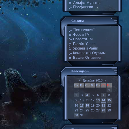
Альфа-Музыка
Профессии
Ссылки
"Техномагия"
Форум ТМ
Новости ТМ
Расчёт Урона
Уровни и Ранги
Комплекты Одежды
Башня Отчаяния
Календарь
«
Декабрь 2013
»
Пн
Вт
Ср
Чт
Пт
Сб
Вс
1
2
3
4
5
6
7
8
9
10
11
12
13
14
15
16
17
18
19
20
21
22
23
24
25
26
27
28
29
30
31