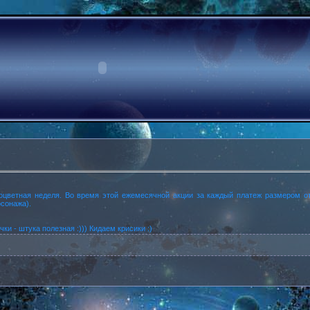
ноцветная неделя. Во время этой ежемесячной акции за каждый платеж размером о
рсонажа).
ки - штука полезная :)))
Кидаем крисики :)