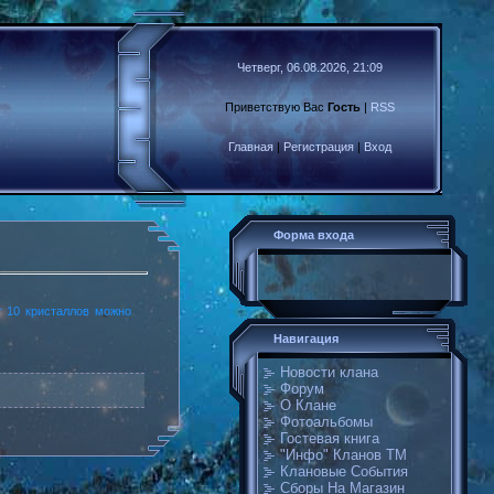
Четверг, 06.08.2026, 21:09
Приветствую Вас
Гость
|
RSS
Главная
|
Регистрация
|
Вход
Форма входа
т 10 кристаллов можно
Навигация
Новости клана
Форум
О Клане
Фотоальбомы
Гостевая книга
"Инфо" Кланов ТМ
Клановые События
Сборы На Магазин