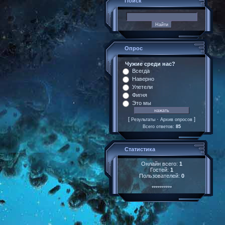
Поиск
Опрос
Чужие среди нас?
Всегда
Наверно
Улетели
Фигня
Это мы
[
·
]
Результаты
Архив опросов
Всего ответов:
85
Статистика
Онлайн всего:
1
Гостей:
1
Пользователей:
0
**********