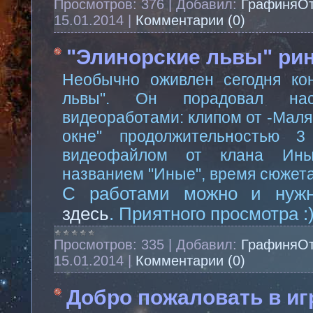
Просмотров:
376
|
Добавил:
ГрафиняО
15.01.2014
|
Комментарии (0)
"Элинорские львы" рин
Необычно оживлен сегодня кон
львы". Он порадовал на
видеоработами: клипом от -Маля
окне" продолжительностью
видеофайлом от клана Ин
названием "Иные", время сюжета 
С работами можно и нужн
здесь
. Приятного просмотра :
Просмотров:
335
|
Добавил:
ГрафиняО
15.01.2014
|
Комментарии (0)
Добро пожаловать в иг