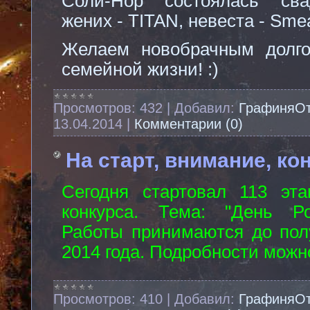
Соли-Нор состоялась сва
жених -
TITAN
, невеста -
Smea
Желаем новобрачным долго
семейной жизни! :)
Просмотров:
432
|
Добавил:
ГрафиняО
13.04.2014
|
Комментарии (0)
На старт, внимание, ко
Сегодня стартовал 113 эта
конкурса. Тема: "День Р
Работы принимаются до пол
2014 года. Подробности можн
Просмотров:
410
|
Добавил:
ГрафиняО