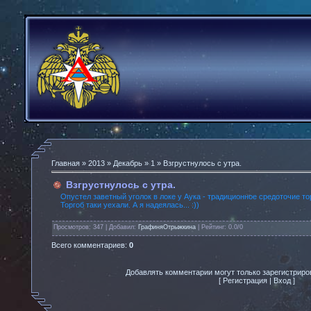
Главная
»
2013
»
Декабрь
»
1
» Взгрустнулось с утра.
Взгрустнулось с утра.
Опустел заветный уголок в локе у Аука - традиционное средоточие т
Торгоб таки уехали. А я надеялась... :))
Просмотров
: 347 |
Добавил
:
ГрафиняОтрыжкина
|
Рейтинг
:
0.0
/
0
Всего комментариев
:
0
Добавлять комментарии могут только зарегистриро
[
Регистрация
|
Вход
]